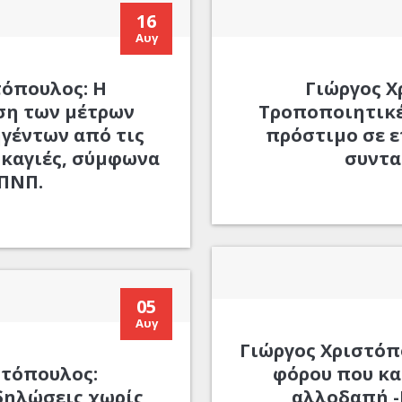
16
Αυγ
τόπουλος: Η
Γιώργος Χ
η των μέτρων
Τροποποιητικέ
γέντων από τις
πρόστιμο σε ε
καγιές, σύμφωνα
συντα
 ΠΝΠ.
05
Αυγ
Γιώργος Χριστόπ
στόπουλος:
φόρου που κ
δηλώσεις χωρίς
αλλοδαπή -