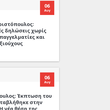
06
Αυγ
ριστόπουλος:
ς δηλώσεις χωρίς
παγγελματίες και
ξιούχους
06
Αυγ
ουλος: Έκπτωση του
αταβλήθηκε στην
Η νέα θέση της