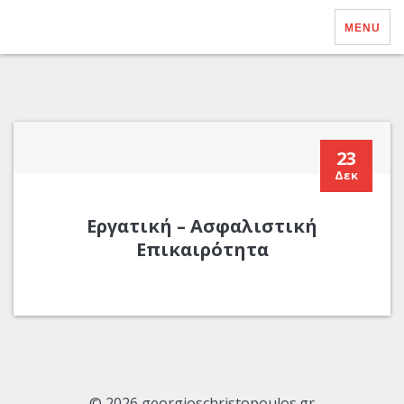
MENU
23
Δεκ
Εργατική – Ασφαλιστική
Επικαιρότητα
© 2026 georgioschristopoulos.gr